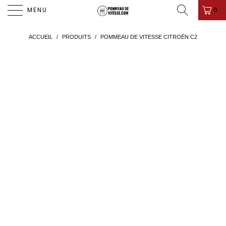
PROMO D'ÉTÉ ! ✨-10%✨ CODE " PDV26 " 🎁
0
MENU
ACCUEIL
/
PRODUITS
/
POMMEAU DE VITESSE CITROËN C2