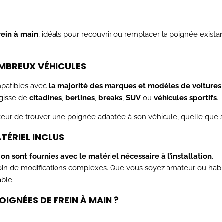

ein à main
, idéals pour recouvrir ou remplacer la poignée existant
OMBREUX VÉHICULES
patibles avec
la majorité des marques et modèles de voitures
agisse de
citadines
,
berlines
,
breaks
,
SUV
ou
véhicules sportifs
.
ur de trouver une poignée adaptée à son véhicule, quelle que s
TÉRIEL INCLUS
on sont fournies avec le matériel nécessaire à l’installation
.
in de modifications complexes. Que vous soyez amateur ou habitué
able.
OIGNÉES DE FREIN À MAIN ?