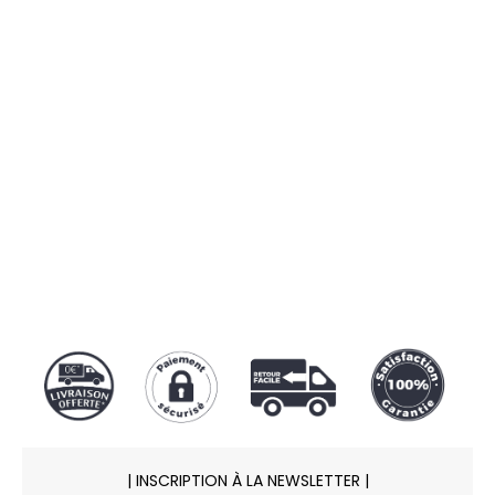
🔒
100% SÉCURISÉ
Notre protocole SSL garantit une
transaction sécurisée par
Carte
bancaire
,
Paypal
ou
Apple Pay
.
| INSCRIPTION À LA NEWSLETTER |