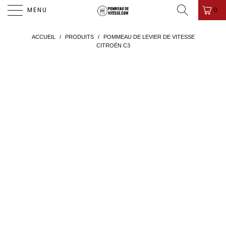
PROMO D'ÉTÉ ! ✨-10%✨ CODE " PDV26 " 🎁
0
MENU
ACCUEIL
/
PRODUITS
/
POMMEAU DE LEVIER DE VITESSE
CITROËN C3