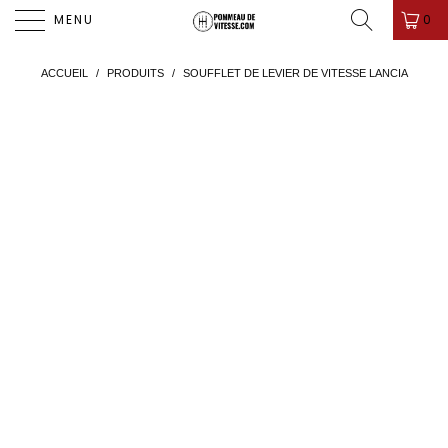
PROMO D'ÉTÉ ! ✨-10%✨ CODE " PDV26 " 🎁
0
MENU
ACCUEIL
/
PRODUITS
/
SOUFFLET DE LEVIER DE VITESSE LANCIA