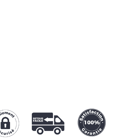
🔒
100% SÉCURISÉ
e SSL garantit une transaction sécurisée
e bancaire
,
Paypal
ou
Apple Pay
.