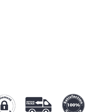
🔒
100% SÉCURISÉ
e SSL garantit une transaction sécurisée
e bancaire
,
Paypal
ou
Apple Pay
.