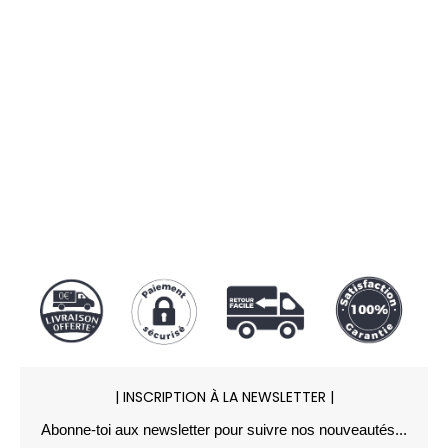
100% SÉCURISÉ
Notre protocole SSL garantit une
transaction sécurisée par
Carte
bancaire
,
Paypal
ou
Apple Pay
.
| INSCRIPTION À LA NEWSLETTER |
Abonne-toi aux newsletter pour suivre nos nouveautés...