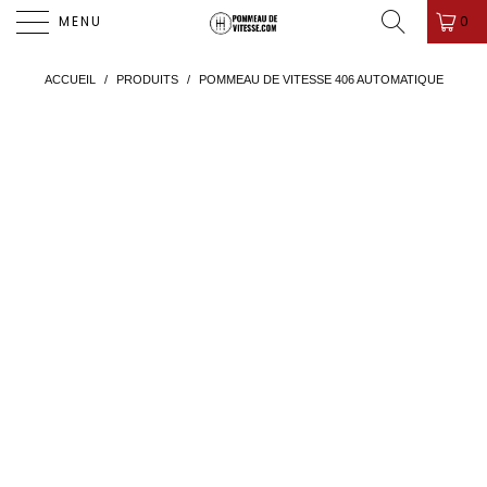
PROMO D'ÉTÉ ! ✨-10%✨ CODE " PDV26 " 🎁
0
MENU
ACCUEIL
/
PRODUITS
/
POMMEAU DE VITESSE 406 AUTOMATIQUE