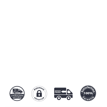
🔒
100% SÉCURISÉ
Notre protocole SSL garantit une
transaction sécurisée par
Carte
bancaire
,
Paypal
ou
Apple Pay
.