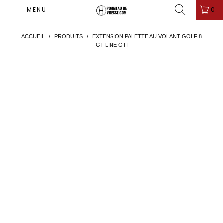
PROMO D'ÉTÉ ! ✨-10%✨ CODE " PDV26 " 🎁
0
MENU
ACCUEIL
/
PRODUITS
/
EXTENSION PALETTE AU VOLANT GOLF 8
GT LINE GTI