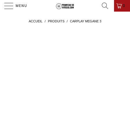
PROMO D'ÉTÉ ! ✨-10%✨ CODE " PDV26 " 🎁
0
MENU
ACCUEIL
/
PRODUITS
/
CARPLAY MEGANE 3