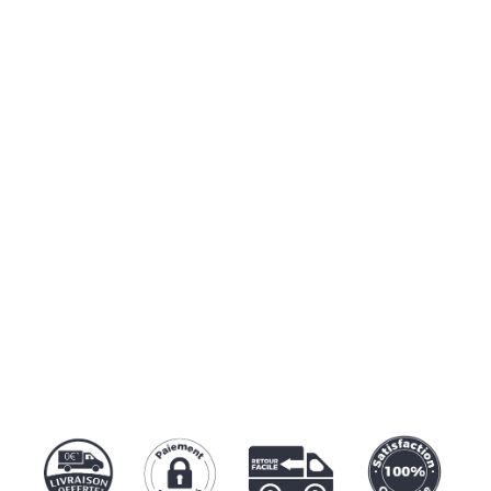
🔒
100% SÉCURISÉ
Notre protocole SSL garantit une
transaction sécurisée par
Carte
bancaire
,
Paypal
ou
Apple Pay
.