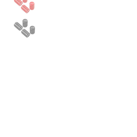
€21,99
COULEUR
ROUGE
NOIR
ORANGE
BLEU
AJOUTER AU PANIER