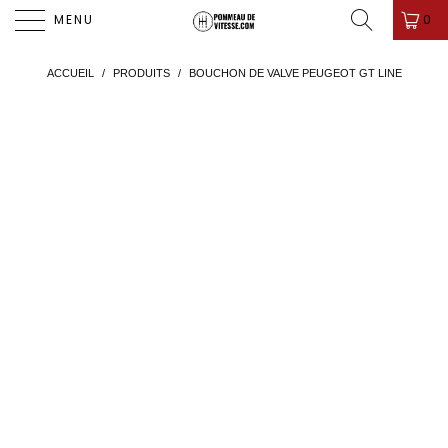
PROMO D'ÉTÉ ! ✨-10%✨ CODE " PDV26 " 🎁
0
MENU
ACCUEIL
/
PRODUITS
/
BOUCHON DE VALVE PEUGEOT GT LINE