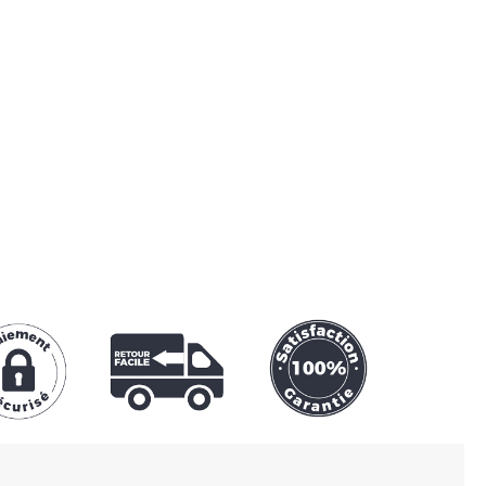
🔒
100% SÉCURISÉ
e SSL garantit une transaction sécurisée
e bancaire
,
Paypal
ou
Apple Pay
.