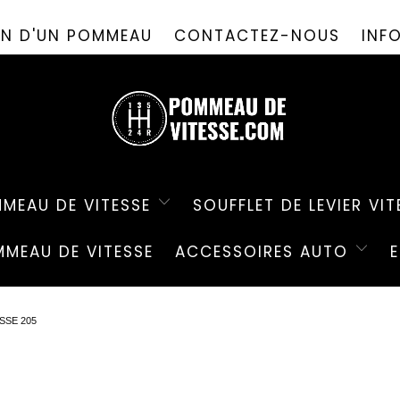
PROMO D'ÉTÉ ! ✨-10%✨ CODE " PDV26 " 🎁
ION D'UN POMMEAU
CONTACTEZ-NOUS
INF
MEAU DE VITESSE
SOUFFLET DE LEVIER VIT
MEAU DE VITESSE
ACCESSOIRES AUTO
SSE 205