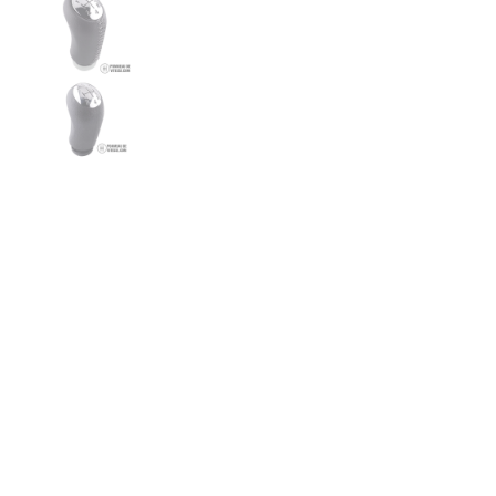
€42,99
COULEUR
NOIR 5-V
GRIS 5-V
AJOUTER AU PANIER