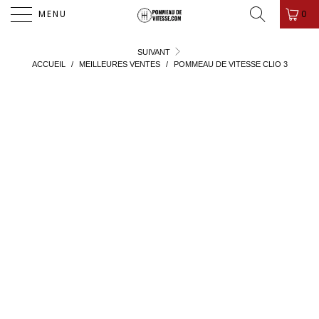
PROMO D'ÉTÉ ! ✨-10%✨ CODE " PDV26 " 🎁
0
MENU
SUIVANT
ACCUEIL
/
MEILLEURES VENTES
/
POMMEAU DE VITESSE CLIO 3