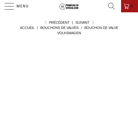
PROMO D'ÉTÉ ! ✨-10%✨ CODE " PDV26 " 🎁
0
MENU
PRÉCÉDENT
|
SUIVANT
ACCUEIL
/
BOUCHONS DE VALVES
/
BOUCHON DE VALVE
VOLKSWAGEN