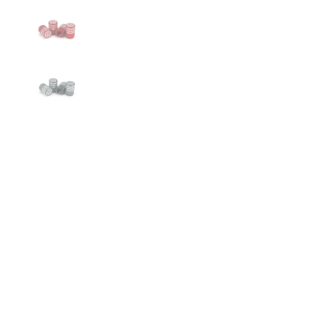
€21,99
COULEUR
NOIR
ROUGE
GRIS
BLEU
AJOUTER AU PANIER