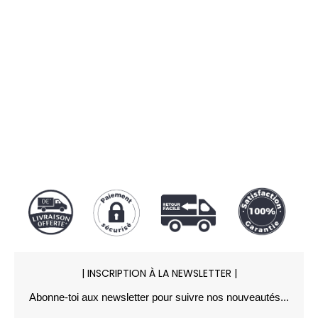
100% SÉCURISÉ
Notre protocole SSL garantit une
transaction sécurisée par
Carte
bancaire
,
Paypal
ou
Apple Pay
.
| INSCRIPTION À LA NEWSLETTER |
Abonne-toi aux newsletter pour suivre nos nouveautés...