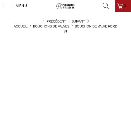
PROMO D'ÉTÉ ! ✨-10%✨ CODE " PDV26 " 🎁
0
MENU
PRÉCÉDENT
|
SUIVANT
ACCUEIL
/
BOUCHONS DE VALVES
/
BOUCHON DE VALVE FORD
ST