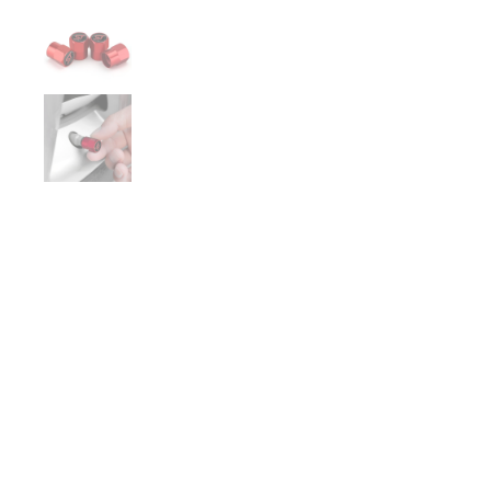
€19,99
COULEUR
NOIR
GRIS
ROUGE
BLEU
VERT
JAUNE